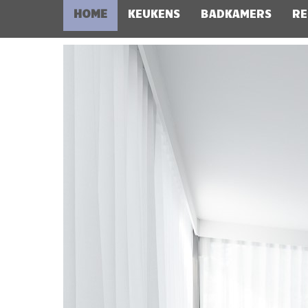
HOME
KEUKENS
BADKAMERS
RE